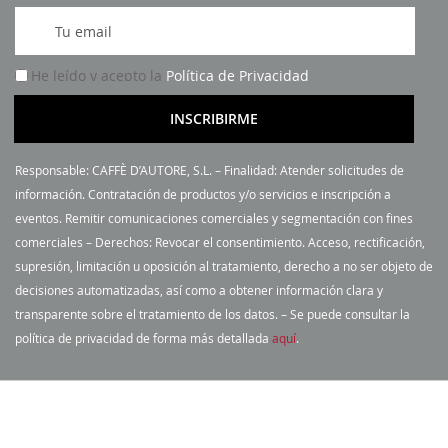
I
n
s
He leído y acepto la
Política de Privacidad
c
r
INSCRIBIRME
í
b
Responsable: CAFFÈ D’AUTORE, S.L. – Finalidad: Atender solicitudes de
a
información. Contratación de productos y/o servicios e inscripción a
s
eventos. Remitir comunicaciones comerciales y segmentación con fines
e
comerciales – Derechos: Revocar el consentimiento. Acceso, rectificación,
a
supresión, limitación u oposición al tratamiento, derecho a no ser objeto de
n
decisiones automatizadas, así como a obtener información clara y
u
transparente sobre el tratamiento de los datos. – Se puede consultar la
e
política de privacidad de forma más detallada
aquí
.
s
t
r
o