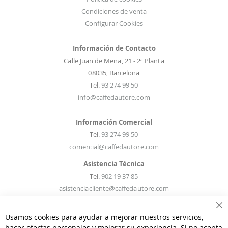
Condiciones de venta
Configurar Cookies
Información de Contacto
Calle Juan de Mena, 21 - 2ª Planta
08035, Barcelona
Tel.
93 274 99 50
info@caffedautore.com
Información Comercial
Tel.
93 274 99 50
comercial@caffedautore.com
Asistencia Técnica
Tel.
902 19 37 85
asistenciacliente@caffedautore.com
Ce
Información Recambios
Usamos cookies para ayudar a mejorar nuestros servicios,
Tel.
93 274 99 50
hacer ofertas personales y mejorar su experiencia. Si no acepta