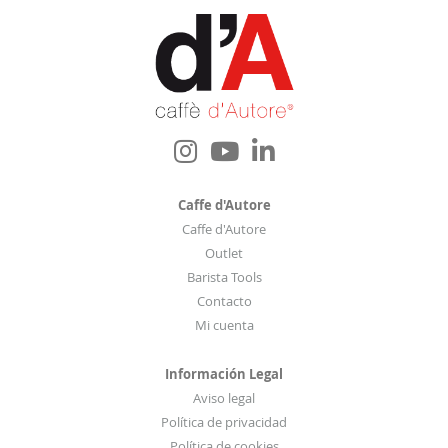
b
o
l
e
t
í
n
d
e
Caffe d'Autore
n
Caffe d'Autore
o
Outlet
t
Barista Tools
i
Contacto
c
Mi cuenta
i
a
Información Legal
s
Aviso legal
:
Política de privacidad
Política de cookies