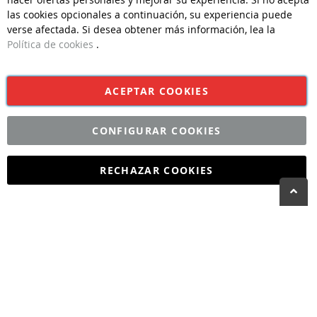
recambios@caffedautore.com
las cookies opcionales a continuación, su experiencia puede
verse afectada. Si desea obtener más información, lea la
Información Técnica
Política de cookies
.
Tel.
93 274 99 50
infostecnicas@caffedautore.com
ACEPTAR COOKIES
CONFIGURAR COOKIES
©CAFFÈ D'AUTORE 2026 | Todos los derechos reservados | Diseño
y Desarrollo por
Interdigital
RECHAZAR COOKIES