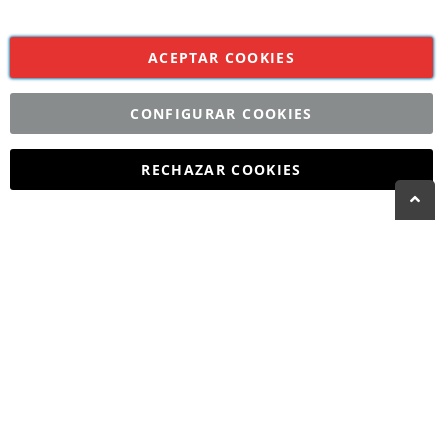
Tel.
93 274 99 50
infostecnicas@caffedautore.com
ACEPTAR COOKIES
CONFIGURAR COOKIES
©CAFFÈ D'AUTORE 2026 | Todos los derechos reservados | Diseño
y Desarrollo por
Interdigital
RECHAZAR COOKIES