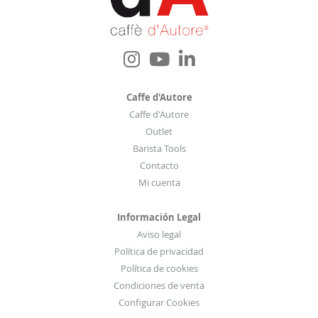
e
t
í
n
d
e
Caffe d'Autore
n
Caffe d'Autore
o
Outlet
t
Barista Tools
i
Contacto
c
Mi cuenta
i
a
Información Legal
s
Aviso legal
:
Política de privacidad
Política de cookies
Condiciones de venta
Configurar Cookies