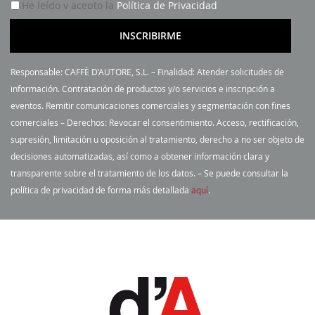
He leído y acepto la
Política de Privacidad
c
r
INSCRIBIRME
í
b
Responsable: CAFFÈ D’AUTORE, S.L. – Finalidad: Atender solicitudes de
a
información. Contratación de productos y/o servicios e inscripción a
s
eventos. Remitir comunicaciones comerciales y segmentación con fines
e
comerciales – Derechos: Revocar el consentimiento. Acceso, rectificación,
a
supresión, limitación u oposición al tratamiento, derecho a no ser objeto de
n
decisiones automatizadas, así como a obtener información clara y
u
transparente sobre el tratamiento de los datos. – Se puede consultar la
e
política de privacidad de forma más detallada
aquí
.
s
t
r
o
b
o
l