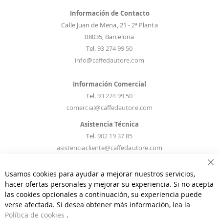
Información de Contacto
Calle Juan de Mena, 21 - 2ª Planta
08035, Barcelona
Tel.
93 274 99 50
info@caffedautore.com
Información Comercial
Tel.
93 274 99 50
comercial@caffedautore.com
Asistencia Técnica
Tel.
902 19 37 85
asistenciacliente@caffedautore.com
Ce
Información Recambios
Usamos cookies para ayudar a mejorar nuestros servicios,
Tel.
93 274 99 50
hacer ofertas personales y mejorar su experiencia. Si no acepta
las cookies opcionales a continuación, su experiencia puede
recambios@caffedautore.com
verse afectada. Si desea obtener más información, lea la
Información Técnica
Política de cookies
.