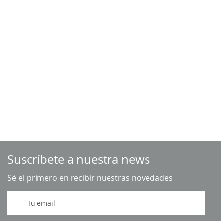
Suscríbete a nuestra news
Sé el primero en recibir nuestras novedades
I
n
s