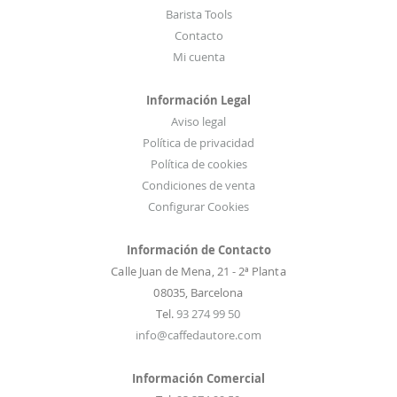
t
Barista Tools
i
Contacto
c
Mi cuenta
i
a
Información Legal
s
Aviso legal
:
Política de privacidad
Política de cookies
Condiciones de venta
Configurar Cookies
Información de Contacto
Calle Juan de Mena, 21 - 2ª Planta
08035, Barcelona
Tel.
93 274 99 50
info@caffedautore.com
Información Comercial