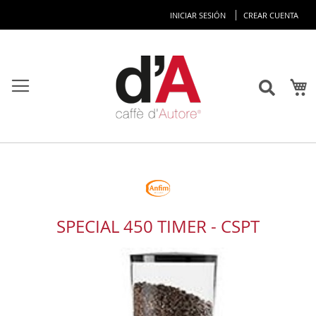
Ir
INICIAR SESIÓN
CREAR CUENTA
al
co
M
SPECIAL 450 TIMER - CSPT