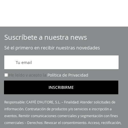
Suscríbete a nuestra news
Sé el primero en recibir nuestras novedades
I
n
s
He leído y acepto la
Política de Privacidad
c
r
INSCRIBIRME
í
b
Responsable: CAFFÈ D’AUTORE, S.L. – Finalidad: Atender solicitudes de
a
información. Contratación de productos y/o servicios e inscripción a
s
eventos. Remitir comunicaciones comerciales y segmentación con fines
e
comerciales – Derechos: Revocar el consentimiento. Acceso, rectificación,
a