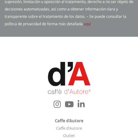
supresión, limitación u oposición al tratamiento, derecho a no ser objeto de
n
decisiones automatizadas, así como a obtener información clara y
u
transparente sobre el tratamiento de los datos. – Se puede consultar la
e
política de privacidad de forma más detallada
aquí
.
s
t
r
o
b
o
l
e
t
í
n
d
e
Caffe d'Autore
n
Caffe d'Autore
o
Outlet