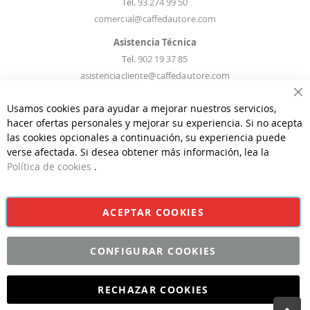
Tel.
93 274 99 50
comercial@caffedautore.com
Asistencia Técnica
Tel.
902 19 37 85
asistenciacliente@caffedautore.com
Ce
Usamos cookies para ayudar a mejorar nuestros servicios,
Información Recambios
hacer ofertas personales y mejorar su experiencia. Si no acepta
Tel.
93 274 99 50
las cookies opcionales a continuación, su experiencia puede
recambios@caffedautore.com
verse afectada. Si desea obtener más información, lea la
Política de cookies
.
Información Técnica
Tel.
93 274 99 50
infostecnicas@caffedautore.com
ACEPTAR COOKIES
CONFIGURAR COOKIES
©CAFFÈ D'AUTORE 2026 | Todos los derechos reservados | Diseño
y Desarrollo por
Interdigital
RECHAZAR COOKIES