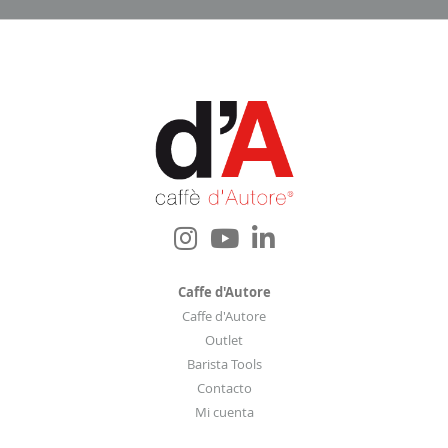
t
r
o
b
o
l
e
t
í
n
d
e
Caffe d'Autore
n
Caffe d'Autore
o
Outlet
t
Barista Tools
i
Contacto
c
Mi cuenta
i