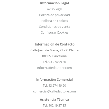
a
Información Legal
s
Aviso legal
:
Política de privacidad
Política de cookies
Condiciones de venta
Configurar Cookies
Información de Contacto
Calle Juan de Mena, 21 - 2ª Planta
08035, Barcelona
Tel.
93 274 99 50
info@caffedautore.com
Información Comercial
Tel.
93 274 99 50
comercial@caffedautore.com
Asistencia Técnica
Tel.
902 19 37 85