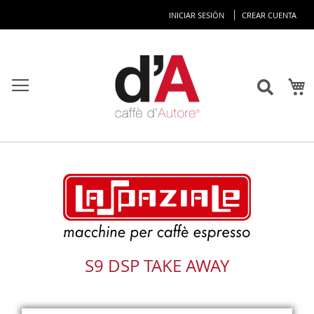
Ir
INICIAR SESIÓN
CREAR CUENTA
al
co
M
S9 DSP TAKE AWAY