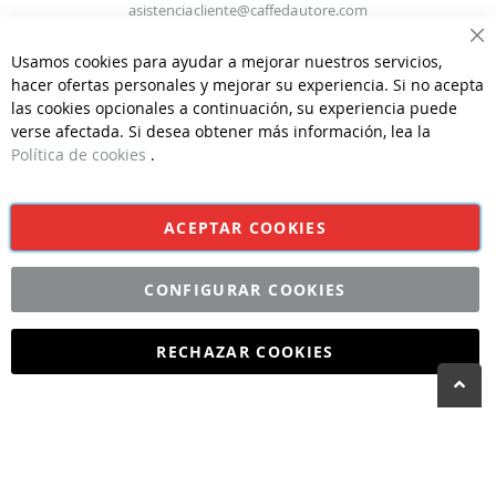
asistenciacliente@caffedautore.com
Ce
Usamos cookies para ayudar a mejorar nuestros servicios,
Información Recambios
hacer ofertas personales y mejorar su experiencia. Si no acepta
Tel.
93 274 99 50
las cookies opcionales a continuación, su experiencia puede
recambios@caffedautore.com
verse afectada. Si desea obtener más información, lea la
Política de cookies
.
Información Técnica
Tel.
93 274 99 50
infostecnicas@caffedautore.com
ACEPTAR COOKIES
CONFIGURAR COOKIES
©CAFFÈ D'AUTORE 2026 | Todos los derechos reservados | Diseño
y Desarrollo por
Interdigital
RECHAZAR COOKIES